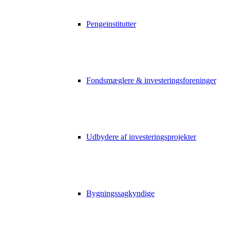
Pengeinstitutter
Fondsmæglere & investeringsforeninger
Udbydere af investeringsprojekter
Bygningssagkyndige