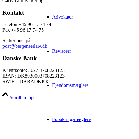
Carls Tårn Parkering
Kontakt
Advokater
Telefon +45 96 17 74 74
Fax +45 96 17 74 75
Sikker post på:
post@bergenserlaw.dk
Revisorer
Danske Bank
Klientkonto: 3627-3708223123
IBAN: DK8930003708223123
SWIFT: DABADKKK
Ejendomsmæglere
Scroll to top
Forsikringsmæglere