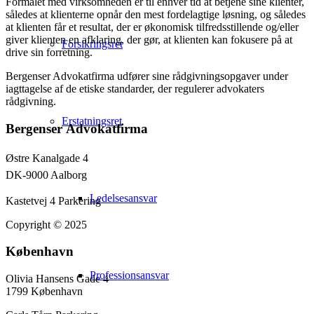
Formålet med virksomheden er til enhver tid at betjene sine klienter,
således at klienterne opnår den mest fordelagtige løsning, og således
at klienten får et resultat, der er økonomisk tilfredsstillende og/eller
giver klienten en afklaring, der gør, at klienten kan fokusere på at
Forsikringsret
drive sin forretning.
Bergenser Advokatfirma udfører sine rådgivningsopgaver under
iagttagelse af de etiske standarder, der regulerer advokaters
rådgivning.
Erstatningsret
Bergenser Advokatfirma
Østre Kanalgade 4
DK-9000 Aalborg
Ledelsesansvar
Kastetvej 4 Parkering
Copyright © 2025
København
Professionsansvar
Olivia Hansens Gade 4
1799 København