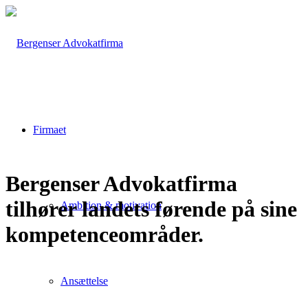
Firmaet
Bergenser Advokatfirma
tilhører landets førende på sine
Ambition & motivation
kompetenceområder.
Ansættelse