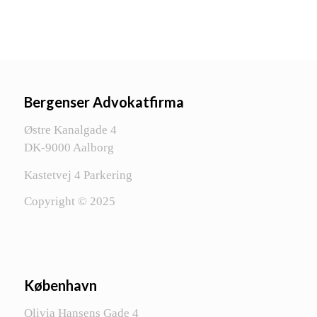
Bergenser Advokatfirma
Østre Kanalgade 4
DK-9000 Aalborg
Kastetvej 4 Parkering
Copyright © 2025
København
Olivia Hansens Gade 4