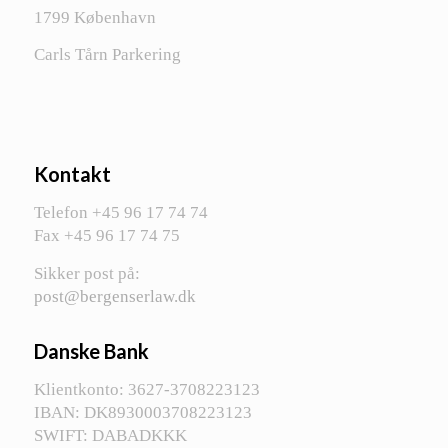
1799 København
Carls Tårn Parkering
Kontakt
Telefon +45 96 17 74 74
Fax +45 96 17 74 75
Sikker post på:
post@bergenserlaw.dk
Danske Bank
Klientkonto: 3627-3708223123
IBAN: DK8930003708223123
SWIFT: DABADKKK