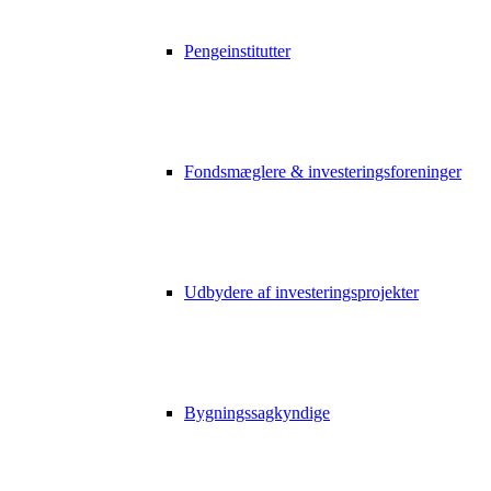
Pengeinstitutter
Fondsmæglere & investeringsforeninger
Udbydere af investeringsprojekter
Bygningssagkyndige