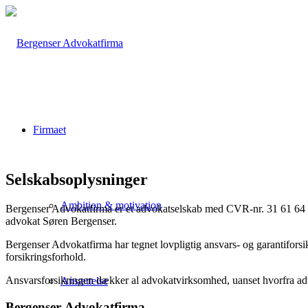
Firmaet
Selskabsoplysninger
Ambition & motivation
Bergenser Advokatfirma er et advokatselskab med CVR-nr. 31 61 64 8
advokat Søren Bergenser.
Bergenser Advokatfirma har tegnet lovpligtig ansvars- og garantiforsi
forsikringsforhold.
Ansvarsforsikringen dækker al advokatvirksomhed, uanset hvorfra a
Ansættelse
Bergenser Advokatfirma