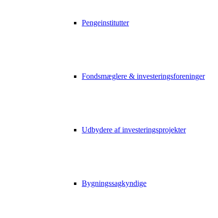
Pengeinstitutter
Fondsmæglere & investeringsforeninger
Udbydere af investeringsprojekter
Bygningssagkyndige