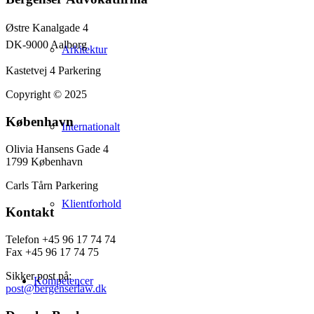
Østre Kanalgade 4
DK-9000 Aalborg
Arkitektur
Kastetvej 4 Parkering
Copyright © 2025
København
Internationalt
Olivia Hansens Gade 4
1799 København
Carls Tårn Parkering
Klientforhold
Kontakt
Telefon +45 96 17 74 74
Fax +45 96 17 74 75
Sikker post på:
Kompetencer
post@bergenserlaw.dk