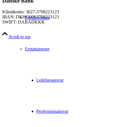
Danske Bank
Klientkonto: 3627-3708223123
IBAN: DK8930003708223123
Forsikringsret
SWIFT: DABADKKK
Scroll to top
Erstatningsret
Ledelsesansvar
Professionsansvar