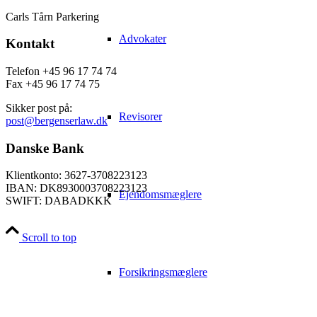
Carls Tårn Parkering
Advokater
Kontakt
Telefon +45 96 17 74 74
Fax +45 96 17 74 75
Sikker post på:
Revisorer
post@bergenserlaw.dk
Danske Bank
Klientkonto: 3627-3708223123
IBAN: DK8930003708223123
Ejendomsmæglere
SWIFT: DABADKKK
Scroll to top
Forsikringsmæglere