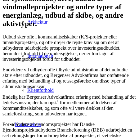
vindmølleprojekter og andre typer af
energianlæg, udbud af skibe, og andre
Arkitektur
aktivtyper.
Udbud sker ofte i kommanditselskaber (K/S-projekter eller
timandsprojekter), og ofte drejer de rejste krav sig om det af
udbyderen udarbejdede prospekt over investeringsudbuddet,
herunder i forhold til de undersøgelser, der er foretaget af
Internationalt
investeringsobjektet forud for udbuddet.
Endvidere vil udbyder ofte tilbyde administration af det udbudte
aktiv efter udbuddet, og Bergenser Advokatfirma har omfattende
erfaring med behandling af og retssagsførelse om disse typer af
administrationsansvar.
Klientforhold
Endelig har Bergenser Advokatfirma erfaring med behandling af det
ledelsesansvar, der kan opstå for medlemmer af ledelsen af
kommanditselskabet, og som ofte vil være dækket af den
samleforsikring, som udbyderen har tegnet.
For udbydere af ejendomsprojekter har Danske
Kompetencer
Ejendomsprojektudbyderes Brancheforening (DEB) udarbejdet en
sæt retningslinjer for udarbejdelse af prospekter, et sæt etiske