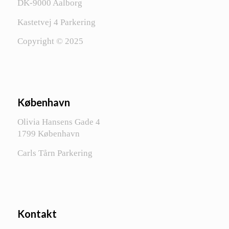
DK-9000 Aalborg
Kastetvej 4 Parkering
Copyright © 2025
København
Olivia Hansens Gade 4
1799 København
Carls Tårn Parkering
Kontakt