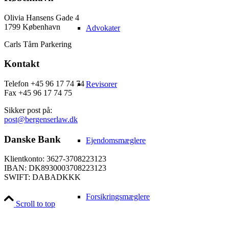
Olivia Hansens Gade 4
1799 København
Advokater
Carls Tårn Parkering
Kontakt
Telefon +45 96 17 74 74
Revisorer
Fax +45 96 17 74 75
Sikker post på:
post@bergenserlaw.dk
Danske Bank
Ejendomsmæglere
Klientkonto: 3627-3708223123
IBAN: DK8930003708223123
SWIFT: DABADKKK
Forsikringsmæglere
Scroll to top