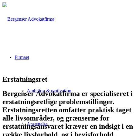
Firmaet
Erstatningsret
Ambition & motivation
Bergenser Advokatfirma er specialiseret i
erstatningsretlige problemstillinger.
Erstatningsretten omfatter praktisk taget
alle livsområder, og grænserne for
Ansættelse
erstatningsansvaret kræver en indsigt i en
række livsforhold, og i bevisforhold,