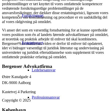
problemstillinger er tæt knyttet til vores omfattende kompetencer
vedrørende forsikringsretlige problemstillinger på de
ansvarsforsikringer, der dækker disse erstatningsrisici, ligesom vores
Forsikringsret
kompetencer om konfliktløsning og procedure er en uadskillelig del
af vores rådgivning på området.
Vi anser det som en væsentlig forudsætning for at kunne opretholde
vores position som én af landets førende advokatfirmaer på området,
at teoretisk og praktisk arbejde til enhver tid skal kombineres.
Erstatningsret
Bergenser Advokatfirmas viden er derfor til enhver tid opdateret,
idet vi bidrager væsentligt til juridisk litteratur og undervisning på
universiteter og juridisk efteruddannelse som supplement til vores
omfattende praktiske erfaring på området.
Bergenser Advokatfirma
Ledelsesansvar
Østre Kanalgade 4
DK-9000 Aalborg
Kastetvej 4 Parkering
Professionsansvar
Copyright © 2025
København