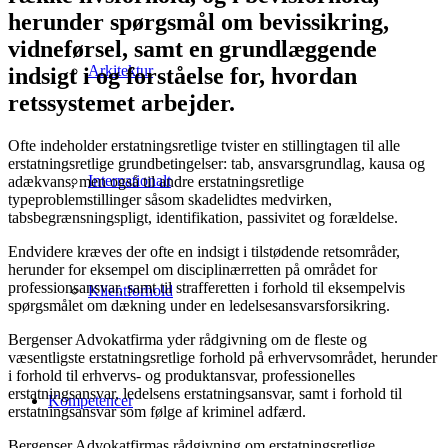
herunder spørgsmål om bevissikring,
vidneførsel, samt en grundlæggende
Arkitektur
indsigt i og forståelse for, hvordan
retssystemet arbejder.
Ofte indeholder erstatningsretlige tvister en stillingtagen til alle
erstatningsretlige grundbetingelser: tab, ansvarsgrundlag, kausa og
Internationalt
adækvans, men også til andre erstatningsretlige
typeproblemstillinger såsom skadelidtes medvirken,
tabsbegrænsningspligt, identifikation, passivitet og forældelse.
Endvidere kræves der ofte en indsigt i tilstødende retsområder,
herunder for eksempel om disciplinærretten på området for
professionsansvar, samt til strafferetten i forhold til eksempelvis
Klientforhold
spørgsmålet om dækning under en ledelsesansvarsforsikring.
Bergenser Advokatfirma yder rådgivning om de fleste og
væsentligste erstatningsretlige forhold på erhvervsområdet, herunder
i forhold til erhvervs- og produktansvar, professionelles
erstatningsansvar, ledelsens erstatningsansvar, samt i forhold til
Kompetencer
erstatningsansvar som følge af kriminel adfærd.
Bergenser Advokatfirmas rådgivning om erstatningsretlige