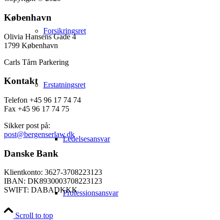
København
Forsikringsret
Olivia Hansens Gade 4
1799 København
Carls Tårn Parkering
Kontakt
Erstatningsret
Telefon +45 96 17 74 74
Fax +45 96 17 74 75
Sikker post på:
post@bergenserlaw.dk
Ledelsesansvar
Danske Bank
Klientkonto: 3627-3708223123
IBAN: DK8930003708223123
SWIFT: DABADKKK
Professionsansvar
Scroll to top