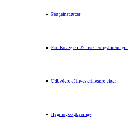
Pengeinstitutter
Fondsmæglere & investeringsforeninger
Udbydere af investeringsprojekter
Bygningssagkyndige