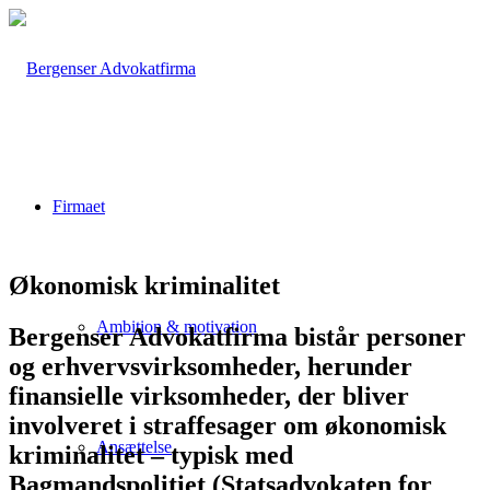
Firmaet
Økonomisk kriminalitet
Ambition & motivation
Bergenser Advokatfirma bistår personer
og erhvervsvirksomheder, herunder
finansielle virksomheder, der bliver
involveret i straffesager om økonomisk
Ansættelse
kriminalitet – typisk med
Bagmandspolitiet (Statsadvokaten for