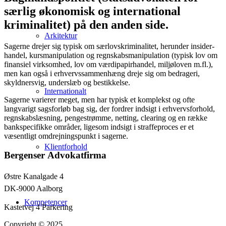
særlig økonomisk og international
kriminalitet) på den anden side.
Arkitektur
Sagerne drejer sig typisk om særlovskriminalitet, herunder insider-
handel, kursmanipulation og regnskabsmanipulation (typisk lov om
finansiel virksomhed, lov om værdipapirhandel, miljøloven m.fl.),
men kan også i erhvervssammenhæng dreje sig om bedrageri,
skyldnersvig, underslæb og bestikkelse.
Internationalt
Sagerne varierer meget, men har typisk et komplekst og ofte
langvarigt sagsforløb bag sig, der fordrer indsigt i erhvervsforhold,
regnskabslæsning, pengestrømme, netting, clearing og en række
bankspecifikke områder, ligesom indsigt i straffeproces er et
væsentligt omdrejningspunkt i sagerne.
Klientforhold
Bergenser Advokatfirma
Østre Kanalgade 4
DK-9000 Aalborg
Kompetencer
Kastetvej 4 Parkering
Copyright © 2025