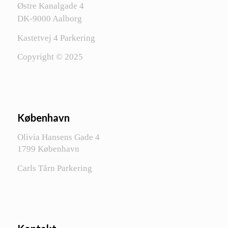
Østre Kanalgade 4
DK-9000 Aalborg
Kastetvej 4 Parkering
Copyright © 2025
København
Olivia Hansens Gade 4
1799 København
Carls Tårn Parkering